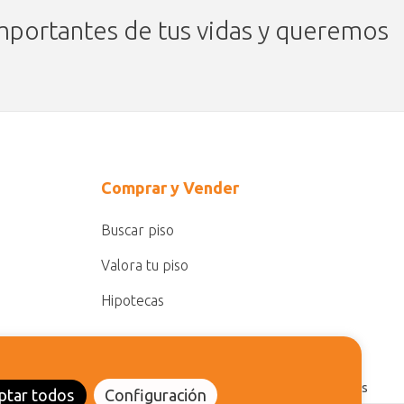
portantes de tus vidas y queremos
Comprar y Vender
Buscar piso
Valora tu piso
Hipotecas
Aviso Legal
|
Política de privacidad
|
Política de Cookies
ptar todos
Configuración