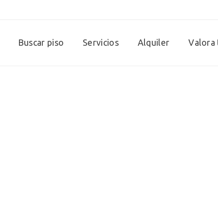
Buscar piso
Servicios
Alquiler
Valora 
Plan Destino Segur
Compramos tu vivienda!